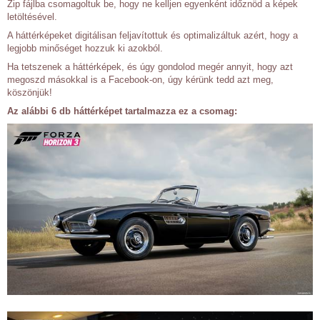
Zip fájlba csomagoltuk be, hogy ne kelljen egyenként időznöd a képek
letöltésével.
A háttérképeket digitálisan feljavítottuk és optimalizáltuk azért, hogy a
legjobb minőséget hozzuk ki azokból.
Ha tetszenek a háttérképek, és úgy gondolod megér annyit, hogy azt
megoszd másokkal is a Facebook-on, úgy kérünk tedd azt meg,
köszönjük!
Az alábbi 6 db háttérképet tartalmazza ez a csomag: