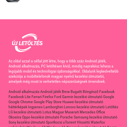
Az oldal azzal a céllal jött létre, hogy a több száz Android játék,
Android alkalmazás, PC letöltésen kívül, mindig naprakész lehess a
legújabb mobil és technológiai újdonságokkal. Oldalunk legkedveltebb
szekciója a mobiltelefonok magyar nyelvű kezelési útmutatói,
amelyek még most is verhetetlen népszerűségnek örvendnek.
Android alkalmazás
Android játék
Bmw
Bugatti
Böngésző
Facebook
Facebook Lite
Ferrari
Firefox
Ford
Garmin kezelési útmutató
Google
Google Chrome
Google Play Store
Huawei kezelési útmutató
háttérképek
Ingyenes
Lamborghini
Lenovo kezelési útmutató
Letöltés
LG kezelési útmutató
Lotus
Magyar
Maserati
Mercedes
Office
Okosóra
Oppo kezelési útmutató
Porsche
Samsung kezelési útmutató
Sony kezelési útmutató
Sportkocsi
uTorrent
Vírusirtó
Waterfox