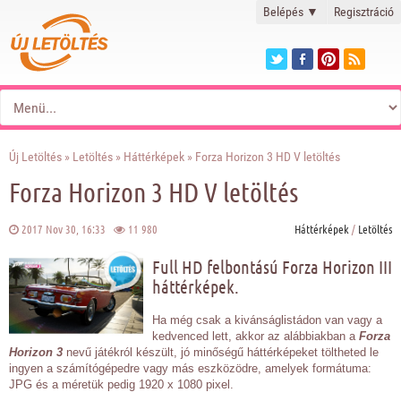
Belépés
▼
Regisztráció
Új Letöltés
»
Letöltés
»
Háttérképek
» Forza Horizon 3 HD V letöltés
Forza Horizon 3 HD V letöltés
2017 Nov 30, 16:33
11 980
Háttérképek
/
Letöltés
Full HD felbontású Forza Horizon III
háttérképek.
Ha még csak a kivánságlistádon van vagy a
kedvenced lett, akkor az alábbiakban a
Forza
Horizon 3
nevű játékról készült, jó minőségű háttérképeket töltheted le
ingyen a számítógépedre vagy más eszközödre, amelyek formátuma:
JPG és a méretük pedig 1920 x 1080 pixel.