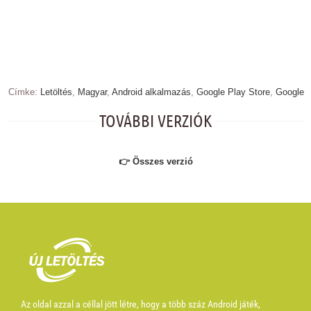
Címke:
Letöltés
,
Magyar
,
Android alkalmazás
,
Google Play Store
,
Google
TOVÁBBI VERZIÓK
👉 Összes verzió
Az oldal azzal a céllal jött létre, hogy a több száz Android játék,