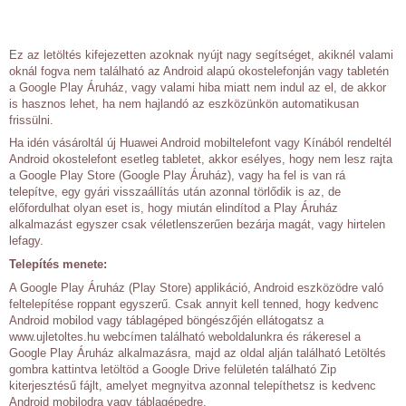
Ez az letöltés kifejezetten azoknak nyújt nagy segítséget, akiknél valami
oknál fogva nem található az Android alapú okostelefonján vagy tabletén
a Google Play Áruház, vagy valami hiba miatt nem indul az el, de akkor
is hasznos lehet, ha nem hajlandó az eszközünkön automatikusan
frissülni.
Ha idén vásároltál új Huawei Android mobiltelefont vagy Kínából rendeltél
Android okostelefont esetleg tabletet, akkor esélyes, hogy nem lesz rajta
a Google Play Store (Google Play Áruház), vagy ha fel is van rá
telepítve, egy gyári visszaállítás után azonnal törlődik is az, de
előfordulhat olyan eset is, hogy miután elindítod a Play Áruház
alkalmazást egyszer csak véletlenszerűen bezárja magát, vagy hirtelen
lefagy.
Telepítés menete:
A Google Play Áruház (Play Store) applikáció, Android eszközödre való
feltelepítése roppant egyszerű. Csak annyit kell tenned, hogy kedvenc
Android mobilod vagy táblagéped böngészőjén ellátogatsz a
www.ujletoltes.hu webcímen található weboldalunkra és rákeresel a
Google Play Áruház alkalmazásra, majd az oldal alján található Letöltés
gombra kattintva letöltöd a Google Drive felületén található Zip
kiterjesztésű fájlt, amelyet megnyitva azonnal telepíthetsz is kedvenc
Android mobilodra vagy táblagépedre.