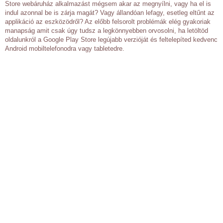
Store webáruház alkalmazást mégsem akar az megnyílni, vagy ha el is
indul azonnal be is zárja magát? Vagy állandóan lefagy, esetleg eltűnt az
applikáció az eszközödről? Az előbb felsorolt problémák elég gyakoriak
manapság amit csak úgy tudsz a legkönnyebben orvosolni, ha letöltöd
oldalunkról a Google Play Store legújabb verzióját és feltelepíted kedvenc
Android mobiltelefonodra vagy tabletedre.