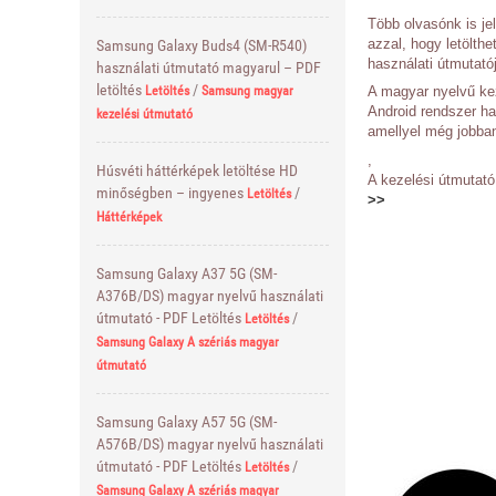
Több olvasónk is jel
azzal, hogy letölth
Samsung Galaxy Buds4 (SM-R540)
használati útmutatój
használati útmutató magyarul – PDF
letöltés
/
A magyar nyelvű kez
Letöltés
Samsung magyar
Android rendszer ha
kezelési útmutató
amellyel még jobban
,
Húsvéti háttérképek letöltése HD
A kezelési útmutat
minőségben – ingyenes
/
Letöltés
>>
Háttérképek
Samsung Galaxy A37 5G (SM-
A376B/DS) magyar nyelvű használati
útmutató - PDF Letöltés
/
Letöltés
Samsung Galaxy A szériás magyar
útmutató
Samsung Galaxy A57 5G (SM-
A576B/DS) magyar nyelvű használati
útmutató - PDF Letöltés
/
Letöltés
Samsung Galaxy A szériás magyar