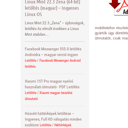
Linux Mint 22.3 Zena (64-bit)
letöltés (magyar) – Ingyenes
Linux OS
Linux Mint 22.3 „Zena” – újdonságok,
mobiltelefon részle
letöltés Az elmúlt években a Linux
gyártók úgy döntött
Mint stabilan...
útmutatót, csak max
Facebook Messenger 555.0 letöltés
Androidra – magyar verzió ingyen
/
Letöltés
Facebook Messenger Android
letöltés
Xiaomi 15T Pro magyar nyelvű
használati útmutató - PDF Letöltés
/
Letöltés
Xiaomi magyar kezelési
útmutató
Húsvéti háttérképek letöltése –
Ingyenes, Full HD válogatás minden
eszközre
/
Letöltés
Háttérképek