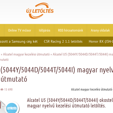
V
Online TV műsor
Időjárás
RSS hírcsatornánk
Arany oldalak
ozott a Samsung cég két
CSR Racing 2 1.1 letöltés
Honor 8X (JSN-
»
Alcatel magyar kezelési útmutató
» Alcatel U5 (5044Y/5044D/5044T/5044I) m
mutató
5 (5044Y/5044D/5044T/5044I) magyar nyel
i útmutató
3
13 690
Alcatel magyar kezelési útmutató
Alcatel U5 (5044Y/5044D/5044T/5044I) okoste
magyar nyelvű kezelési útmutató letöltés.