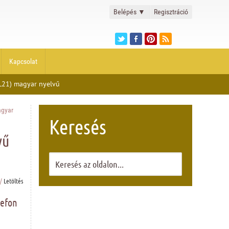
Belépés
▼
Regisztráció
Kapcsolat
L21) magyar nyelvű
agyar
Keresés
vű
/
Letöltés
lefon