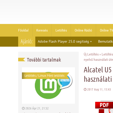
Főoldal
Keresés
Letöltés
Online Rádió
Online T
Ajánló:
Adobe Flash Player 25.0 segítség +
Bemutatk
Új Letöltés
»
Letöltés
További tartalmak
nyelvű használati út
Alcatel U
Letöltés
/
Linux Mint letöltés
használat
2017 Aug 11, 15:4
2026 Ápr 21, 21:32