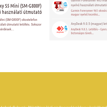
Garmin Forerunner 965 ma
y S5 Mini (SM-G800F)
nyelvű használati útmutató
Garmin Forerunner 965 okosór
 használati útmutató
magyar nyelvű kezelési...
ini (SM-G800F) okostelefon
AnyDesk 9.0.5 (magyar) let
lati útmutató letöltés. Sokszor
AnyDesk 9.0.5. Letöltés – Gyors
kérdések...
biztonságos távoli...