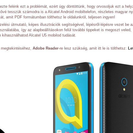
ezte felénk ezt a problémát, ezért úgy döntöttünk, hogy orvosoljuk ezt a hely
etővé tesszük számodra is a Alcatel Android mobiltelefon, részletes magyar n
át, amit PDF formátumban tölthetsz le oldalunkról, teljesen ingyen!
elési útmutató, képes illusztrációk segítségével, lépésről-lépésre vezet be a
sználatába, így az alapbeállításokon felül további tippeket is megoszt veled,
 kihasználhatod Alcatel U5 mobilod tudását.
ó megtekintéséhez,
Adobe Reader
-re lesz szükség, amit itt le is tölthetsz:
Le