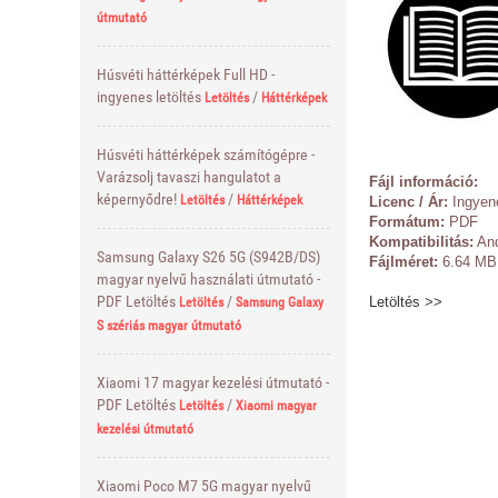
útmutató
Húsvéti háttérképek Full HD -
ingyenes letöltés
/
Letöltés
Háttérképek
Húsvéti háttérképek számítógépre -
Varázsolj tavaszi hangulatot a
Fájl információ:
képernyődre!
/
Letöltés
Háttérképek
Licenc / Ár:
Ingyen
Formátum:
PDF
Kompatibilitás:
And
Samsung Galaxy S26 5G (S942B/DS)
Fájlméret:
6.64 MB
magyar nyelvű használati útmutató -
PDF Letöltés
/
Letöltés >>
Letöltés
Samsung Galaxy
S szériás magyar útmutató
Xiaomi 17 magyar kezelési útmutató -
PDF Letöltés
/
Letöltés
Xiaomi magyar
kezelési útmutató
Xiaomi Poco M7 5G magyar nyelvű