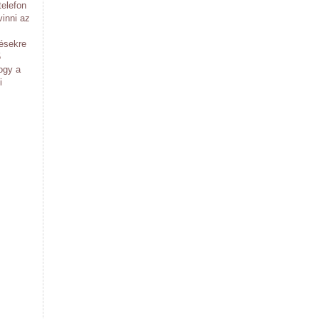
telefon
vinni az
désekre
5
ogy a
i