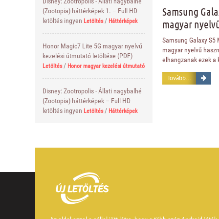
Disney: Zootropolis - Állati nagybalhé
Samsung Galax
(Zootopia) háttérképek 1. – Full HD
letöltés ingyen
/
magyar nyelvű
Letöltés
Háttérképek
Samsung Galaxy S5 M
Honor Magic7 Lite 5G magyar nyelvű
magyar nyelvű haszná
kezelési útmutató letöltése (PDF)
elhangzanak ezek a 
/
Letöltés
Honor magyar kezelési útmutató
Tovább...
Disney: Zootropolis - Állati nagybalhé
(Zootopia) háttérképek – Full HD
letöltés ingyen
/
Letöltés
Háttérképek