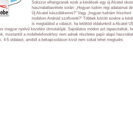
Sokszor elhangzanak ezek a kérdések egy új Alcatel okos
használatbavétele során: „Hogyan tudom régi adataimat át
Új Alcatel készülékemre?” Vagy „hogyan tudnám frissíteni
mobilom Android szoftverét?” Többek között ezekre a kér
is megtalálod a választ, ha letöltöd oldalunkról a Alcatel U
tes magyar nyelvű kezelési útmutatóját. Sajnálatos módon azt tapasztaltuk, h
ek, mostantól a mobiltelefonokhoz nem adnak részletes papír alapú használat
. 4-5 oldalast, amiből a bekapcsoláson kívül nem sokat lehet megtudni.