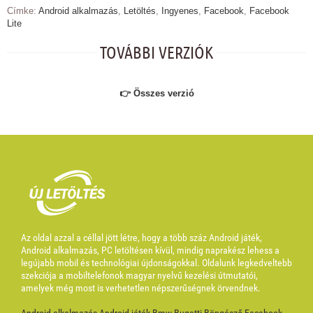
Címke:
Android alkalmazás
,
Letöltés
,
Ingyenes
,
Facebook
,
Facebook
Lite
TOVÁBBI VERZIÓK
👉 Összes verzió
Az oldal azzal a céllal jött létre, hogy a több száz Android játék,
Android alkalmazás, PC letöltésen kívül, mindig naprakész lehess a
legújabb mobil és technológiai újdonságokkal. Oldalunk legkedveltebb
szekciója a mobiltelefonok magyar nyelvű kezelési útmutatói,
amelyek még most is verhetetlen népszerűségnek örvendnek.
Android alkalmazás
Android játék
Bmw
Bugatti
Böngésző
Facebook