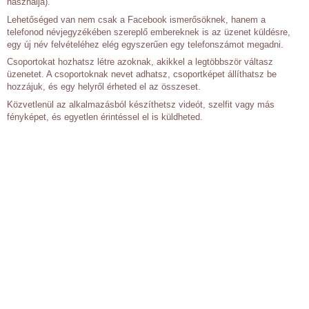
használja).
Lehetőséged van nem csak a Facebook ismerősöknek, hanem a
telefonod névjegyzékében szereplő embereknek is az üzenet küldésre,
egy új név felvételéhez elég egyszerűen egy telefonszámot megadni.
Csoportokat hozhatsz létre azoknak, akikkel a legtöbbször váltasz
üzenetet. A csoportoknak nevet adhatsz, csoportképet állíthatsz be
hozzájuk, és egy helyről érheted el az összeset.
Közvetlenül az alkalmazásból készíthetsz videót, szelfit vagy más
fényképet, és egyetlen érintéssel el is küldheted.