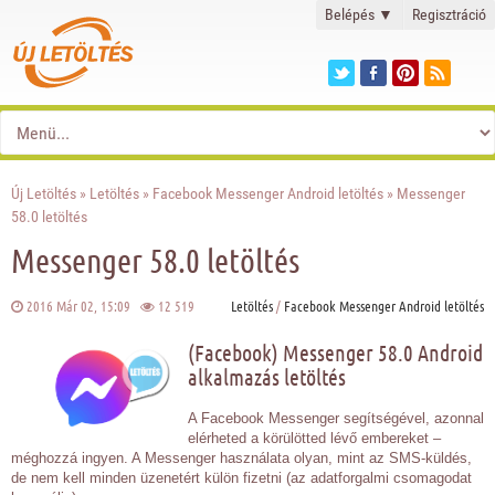
Belépés
▼
Regisztráció
Új Letöltés
»
Letöltés
»
Facebook Messenger Android letöltés
» Messenger
58.0 letöltés
Messenger 58.0 letöltés
2016 Már 02, 15:09
12 519
Letöltés
/
Facebook Messenger Android letöltés
(Facebook) Messenger 58.0 Android
alkalmazás letöltés
A Facebook Messenger segítségével, azonnal
elérheted a körülötted lévő embereket –
méghozzá ingyen. A Messenger használata olyan, mint az SMS-küldés,
de nem kell minden üzenetért külön fizetni (az adatforgalmi csomagodat