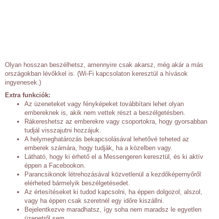
Olyan hosszan beszélhetsz, amennyire csak akarsz, még akár a más
országokban lévőkkel is. (Wi-Fi kapcsolaton keresztül a hívások
ingyenesek.)
Extra funkciók:
Az üzeneteket vagy fényképeket továbbítani lehet olyan
embereknek is, akik nem vettek részt a beszélgetésben.
Rákereshetsz az emberekre vagy csoportokra, hogy gyorsabban
tudjál visszajutni hozzájuk.
A helymeghatározás bekapcsolásával lehetővé teheted az
emberek számára, hogy tudják, ha a közelben vagy.
Látható, hogy ki érhető el a Messengeren keresztül, és ki aktív
éppen a Facebookon.
Parancsikonok létrehozásával közvetlenül a kezdőképernyőről
elérheted bármelyik beszélgetésedet.
Az értesítéseket ki tudod kapcsolni, ha éppen dolgozol, alszol,
vagy ha éppen csak szeretnél egy időre kiszállni.
Bejelentkezve maradhatsz, így soha nem maradsz le egyetlen
üzenetről sem.