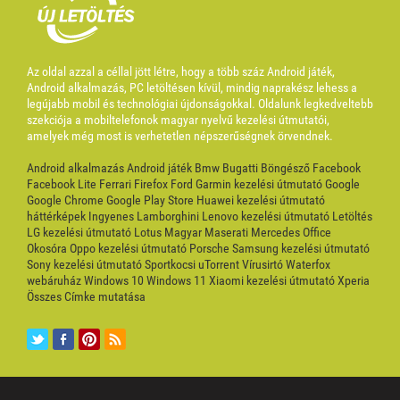
Az oldal azzal a céllal jött létre, hogy a több száz Android játék,
Android alkalmazás, PC letöltésen kívül, mindig naprakész lehess a
legújabb mobil és technológiai újdonságokkal. Oldalunk legkedveltebb
szekciója a mobiltelefonok magyar nyelvű kezelési útmutatói,
amelyek még most is verhetetlen népszerűségnek örvendnek.
Android alkalmazás
Android játék
Bmw
Bugatti
Böngésző
Facebook
Facebook Lite
Ferrari
Firefox
Ford
Garmin kezelési útmutató
Google
Google Chrome
Google Play Store
Huawei kezelési útmutató
háttérképek
Ingyenes
Lamborghini
Lenovo kezelési útmutató
Letöltés
LG kezelési útmutató
Lotus
Magyar
Maserati
Mercedes
Office
Okosóra
Oppo kezelési útmutató
Porsche
Samsung kezelési útmutató
Sony kezelési útmutató
Sportkocsi
uTorrent
Vírusirtó
Waterfox
webáruház
Windows 10
Windows 11
Xiaomi kezelési útmutató
Xperia
Összes Címke mutatása