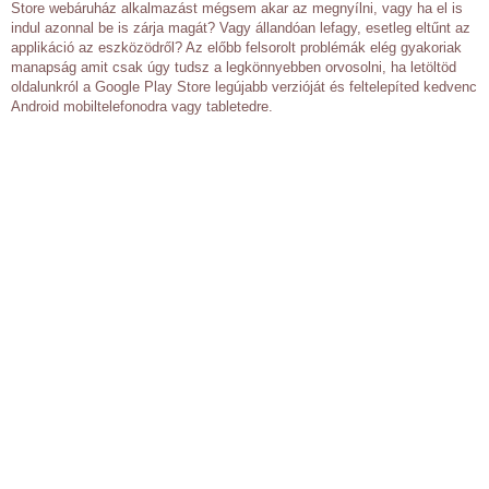
Store webáruház alkalmazást mégsem akar az megnyílni, vagy ha el is
indul azonnal be is zárja magát? Vagy állandóan lefagy, esetleg eltűnt az
applikáció az eszközödről? Az előbb felsorolt problémák elég gyakoriak
manapság amit csak úgy tudsz a legkönnyebben orvosolni, ha letöltöd
oldalunkról a Google Play Store legújabb verzióját és feltelepíted kedvenc
Android mobiltelefonodra vagy tabletedre.