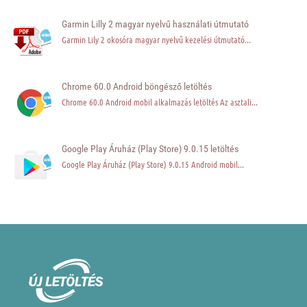
Garmin Lilly 2 magyar nyelvű használati útmutató
Garmin Lily 2 okosóra magyar nyelvű kezelési útmutató...
Chrome 60.0 Android böngésző letöltés
Chrome 60.0 Android mobil alkalmazás letöltés Az asztali...
Google Play Áruház (Play Store) 9.0.15 letöltés
Google Play Áruház (Play Store) 9.0.15 Android mobil...