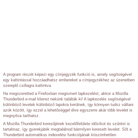
A program részét képezi egy címjegyzék funkció is, amely segítségével
egy kattintással hozzáadhatsz embereket a címjegyzékhez az üzenetben
szereplő csillagra kattintva.
Ha megszeretted a Firefoxban megismert lapkezelést, akkor a Mozilla
Thunderbird e-mail klienst nekünk találták ki! A lapkezelés segítségével
különböző levelek különböző lapokra kerülnek, így könnyen tudsz váltani
azok között, így ezzel a lehetőséggel élve egyszerre akár több levelet is
megnyitva tarthatsz.
A Mozilla Thunderbird keresőjének kezelőfelülete idősíkot és szűrést is
tartalmaz, így gyerekjáték megtalálnod bármilyen keresett levelet. Sőt a
Thunderbird automatikus indexelési funkciójának köszönhetően