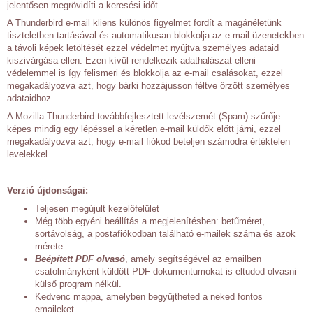
jelentősen megrövidíti a keresési időt.
A Thunderbird e-mail kliens különös figyelmet fordít a magánéletünk
tiszteletben tartásával és automatikusan blokkolja az e-mail üzenetekben
a távoli képek letöltését ezzel védelmet nyújtva személyes adataid
kiszivárgása ellen. Ezen kívül rendelkezik adathalászat elleni
védelemmel is így felismeri és blokkolja az e-mail csalásokat, ezzel
megakadályozva azt, hogy bárki hozzájusson féltve őrzött személyes
adataidhoz.
A Mozilla Thunderbird továbbfejlesztett levélszemét (Spam) szűrője
képes mindig egy lépéssel a kéretlen e-mail küldők előtt járni, ezzel
megakadályozva azt, hogy e-mail fiókod beteljen számodra értéktelen
levelekkel.
Verzió újdonságai:
Teljesen megújult kezelőfelület
Még több egyéni beállítás a megjelenítésben: betűméret,
sortávolság, a postafiókodban található e-mailek száma és azok
mérete.
Beépített PDF olvasó
, amely segítségével az emailben
csatolmányként küldött PDF dokumentumokat is eltudod olvasni
külső program nélkül.
Kedvenc mappa, amelyben begyűjtheted a neked fontos
emaileket.