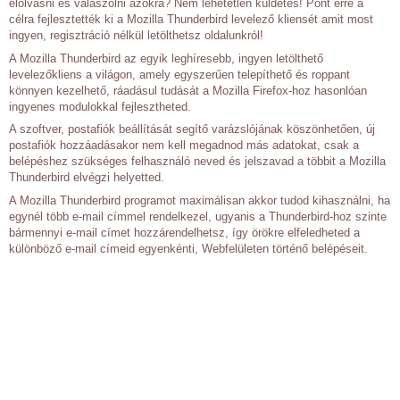
elolvasni és válaszolni azokra? Nem lehetetlen küldetés! Pont erre a
célra fejlesztették ki a Mozilla Thunderbird levelező kliensét amit most
ingyen, regisztráció nélkül letölthetsz oldalunkról!
A Mozilla Thunderbird az egyik leghíresebb, ingyen letölthető
levelezőkliens a világon, amely egyszerűen telepíthető és roppant
könnyen kezelhető, ráadásul tudását a Mozilla Firefox-hoz hasonlóan
ingyenes modulokkal fejlesztheted.
A szoftver, postafiók beállítását segítő varázslójának köszönhetően, új
postafiók hozzáadásakor nem kell megadnod más adatokat, csak a
belépéshez szükséges felhasználó neved és jelszavad a többit a Mozilla
Thunderbird elvégzi helyetted.
A Mozilla Thunderbird programot maximálisan akkor tudod kihasználni, ha
egynél több e-mail címmel rendelkezel, ugyanis a Thunderbird-hoz szinte
bármennyi e-mail címet hozzárendelhetsz, így örökre elfeledheted a
különböző e-mail címeid egyenkénti, Webfelületen történő belépéseit.