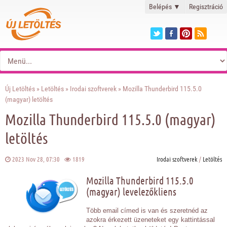
Belépés
▼
Regisztráció
Új Letöltés
»
Letöltés
»
Irodai szoftverek
» Mozilla Thunderbird 115.5.0
(magyar) letöltés
Mozilla Thunderbird 115.5.0 (magyar)
letöltés
2023 Nov 28, 07:30
1819
Irodai szoftverek
/
Letöltés
Mozilla Thunderbird 115.5.0
(magyar) levelezőkliens
Több email címed is van és szeretnéd az
azokra érkezett üzeneteket egy kattintással